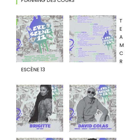
PLANNING DES COURS
T
E
A
M
C
R
ESCÈNE 13